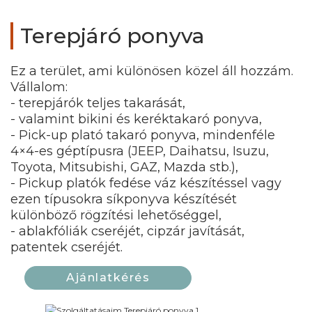
Terepjáró ponyva
Ez a terület, ami különösen közel áll hozzám.
Vállalom:
- terepjárók teljes takarását,
- valamint bikini és keréktakaró ponyva,
- Pick-up plató takaró ponyva, mindenféle
4×4-es géptípusra (JEEP, Daihatsu, Isuzu,
Toyota, Mitsubishi, GAZ, Mazda stb.),
- Pickup platók fedése váz készítéssel vagy
ezen típusokra síkponyva készítését
különböző rögzítési lehetőséggel,
- ablakfóliák cseréjét, cipzár javítását,
Ajánlatkérés