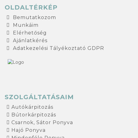
OLDALTÉRKÉP
Bemutatkozom
Munkáim
Elérhetőség
Ajánlatkérés
Adatkezelési Tályékoztató GDPR
SZOLGÁLTATÁSAIM
Autókárpitozás
Bútorkárpitozás
Csarnok, Sátor Ponyva
Hajó Ponyva
Mindenféle Ponyva